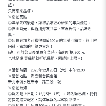
誼。
只待您來品嚐。
※活動亮點：
◎年菜先嚐後購，讓您品嚐匠心研製的年菜佳餚。
◎團圓時光，與親朋好友共享，重溫舊情，品味經
典。
◎每位參加者可獲得價值300元的年菜回饋金，無上限
回饋，讓您的年菜更實惠！
(註：可於您日後購買年菜時，每組折抵 300 元，
也就是說 買幾組就折抵幾組，回饋無上限。)
※活動時間：2025年12月20日（六）中午12:00
※活動地點：海宴新台菜會館
新北市淡水區新市一路三段33號
※活動須知：
◎報名截止日期：12月5日（五），若名額已滿，我們
將提前結束報名，請儘早報名以確保席位。