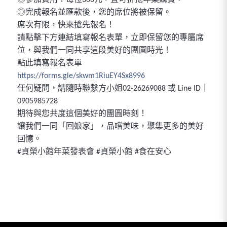
◎參加費用：每位300元，且可折抵年菜購買。
◎完成報名並匯款後，您的席位將被保留。
席次有限，快來搶先報名！
請點擊下方連結填寫報名表單，立即保留您的專屬席
位，與我們一同共享這段美好的團圓時光！
點此填寫報名表單
https://forms.gle/skwm1RiuEY4Sx8996
任何疑問，請隨時聯繫方小姐02-26269088 或 Line ID｜
0905985728
期待與您共度這個美好的團圓時刻！
讓我們一同「回娘家」，品嚐美味，聚集更多的美好
回憶。
#貞榮小館年菜發表會 #貞榮小館 #食在安心