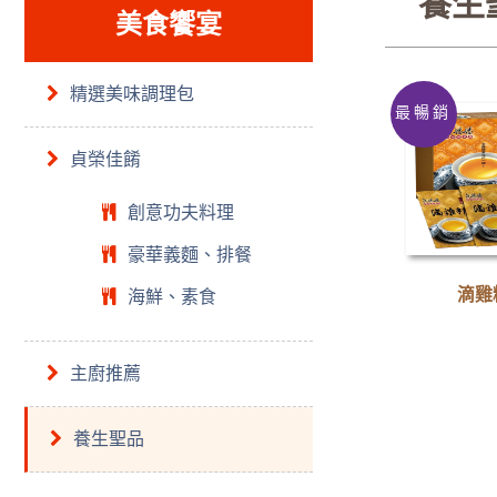
養生
美食饗宴
精選美味調理包
最暢銷
貞榮佳餚
創意功夫料理
豪華義麵、排餐
滴雞精
海鮮、素食
主廚推薦
養生聖品