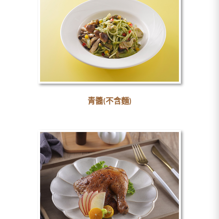
青醬(不含麵)