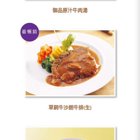
御品原汁牛肉湯
最暢銷
草飼牛沙朗牛排(生)