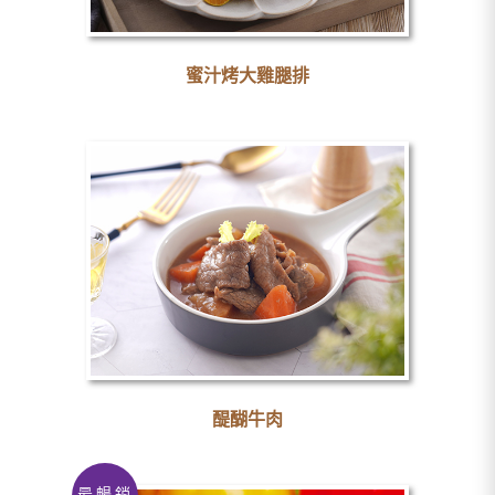
蜜汁烤大雞腿排
醍醐牛肉