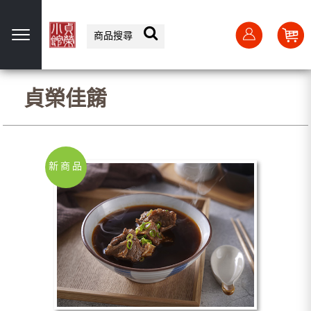
選單
貞榮佳餚
新商品