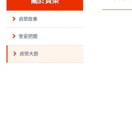
關於貞榮
貞榮故事
食安把關
貞榮大廚