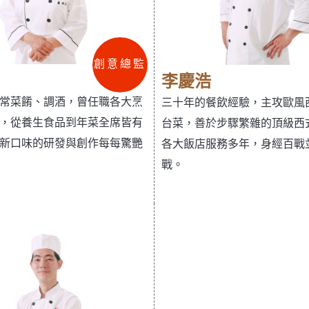
創意總監
李慶浩
常菜餚、調酒，曾任職各大烹
三十年的餐飲經驗，主攻歐風
，從養生食品到年菜全席皆有
台菜，善於步驟繁雜的頂級西
新口味的研發與創作每每驚艷
各大飯店服務多年，身經百戰
戰。