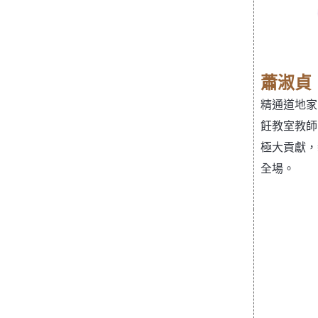
蕭淑貞
精通道地家
飪教室教師
極大貢獻，
全場。